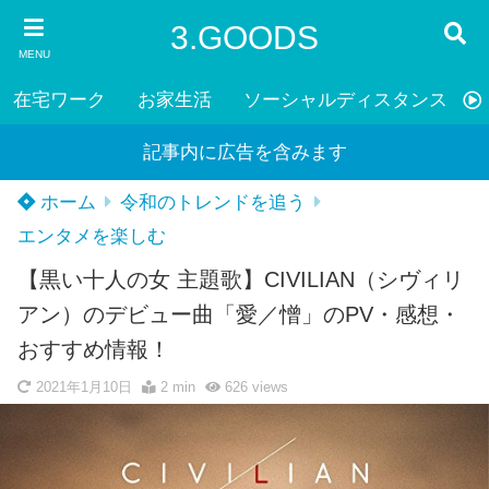
3.GOODS
MENU
在宅ワーク
お家生活
ソーシャルディスタンス
記事内に広告を含みます
ホーム
令和のトレンドを追う
エンタメを楽しむ
【黒い十人の女 主題歌】CIVILIAN（シヴィリ
アン）のデビュー曲「愛／憎」のPV・感想・
おすすめ情報！
2021年1月10日
2 min
626
views