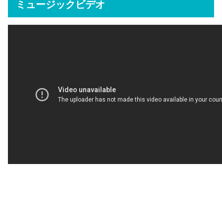
ミュージックビデオ
CD
初回生産限定盤（DVD付）
通常版
デジタルミュージック
愛／憎
愛/憎（TVドラマ「黒い十人の女」Edit）
CIVILIANの他のおすすめの曲！
CIVILIANの前身バンドLyu:Lyu（リュ:リュ）