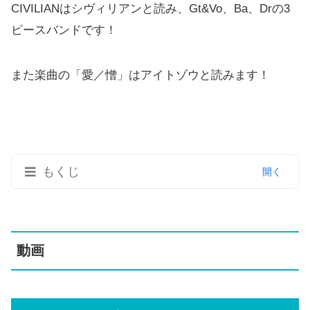
CIVILIANはシヴィリアンと読み、Gt&Vo、Ba、Drの3
ピースバンドです！
また楽曲の「愛／憎」はアイトゾウと読みます！
もくじ
動画
ミュージックビデオ
動画
この曲のみんなの反応・感想
デビューはAbemaTVでの生ライブ