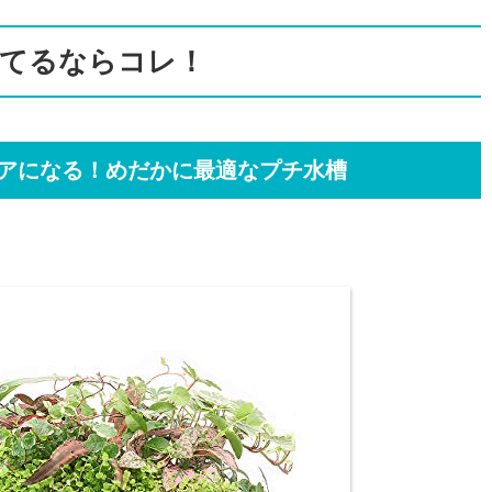
になる！めだかに最適なプチ水槽
！コンパクト水耕栽培用の水槽
育てるならコレ！
ア
アになる！めだかに最適なプチ水槽
も最適！セルフクリーニング水槽
◎のモダンな落ち着く水槽！
型水槽セット 照明木製枠台付き
ならコレ！
スマートな水槽
ス 600 水槽セット
子供の食育にもなる大型水槽！小さめの野菜も◎