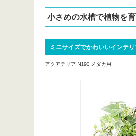
ミニサイズでかわいいインテリア
フィルター付きなのですぐ飼える
小さめの水槽で植物を
リトルアクアリウムプランツアク
中間サイズならコレ！
ミニサイズでかわいいインテリ
熱帯魚ビオトープ・テラリウムに
レグラスポニックス 300Hセット
アクアテリア N190 メダカ用
木目の台が高級感を放つ！金魚に
せせらぎ室内ビオトープ 25cm
大きめの水槽で水耕栽培を楽しむ
横長スタイルで見栄えが美しい！
コトブキ工芸 レグラスポニック
水やりや水換えがほぼ必要無し！
アクア スプラウト SV