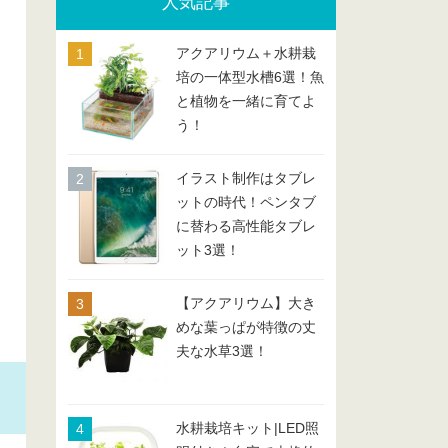
人気記事
アクアリウム＋水耕栽
培の一体型水槽6選！魚
と植物を一緒に育てよ
う！
イラスト制作はタブレ
ットの時代！ペンタブ
に替わる高性能タブレ
ット3選！
【アクアリウム】大き
めな葉っぱが特徴の丈
夫な水草3選！
水耕栽培キット|LED照