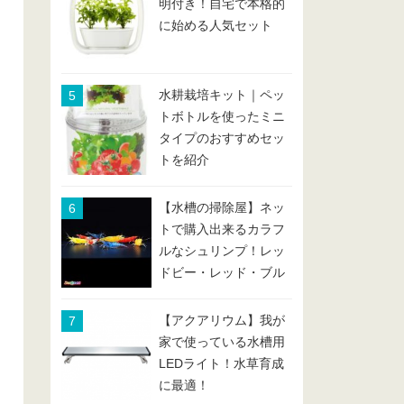
明付き！自宅で本格的
に始める人気セット
水耕栽培キット｜ペッ
トボトルを使ったミニ
タイプのおすすめセッ
トを紹介
【水槽の掃除屋】ネッ
トで購入出来るカラフ
ルなシュリンプ！レッ
ドビー・レッド・ブル
ー・イエローなどまと
め
【アクアリウム】我が
家で使っている水槽用
LEDライト！水草育成
に最適！