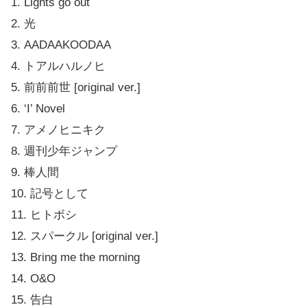
1. Lights go out
このアルバムのみんなの反応・感想
2. 光
CDアルバム
3. AADAAKOODAA
初回限定盤（DVD付）
4. トアルハルノヒ
通常版
5. 前前前世 [original ver.]
6. ‘I’ Novel
アナログ版（LPレコード）完全受注生産限定
7. アメノヒニキク
デジタルミュージック
8. 週刊少年ジャンプ
前前前世(movie ver.)
9. 棒人間
スパークル(movie ver.)
10. 記号として
RADWIMPSの他のおすすめ！
11. ヒトボシ
RADWIMPSのHESONOO Documentary Filmが
12. スパークル [original ver.]
2017年1月18日発売！
13. Bring me the morning
14. O&O
15. 告白