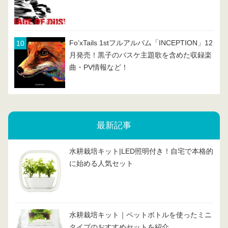
Fo’xTails 1stフルアルバム「INCEPTION」12
月発売！黒子のバスケ主題歌を含めた収録楽
曲・PV情報など！
最新記事
水耕栽培キット|LED照明付き！自宅で本格的
に始める人気セット
水耕栽培キット｜ペットボトルを使ったミニ
タイプのおすすめセットを紹介