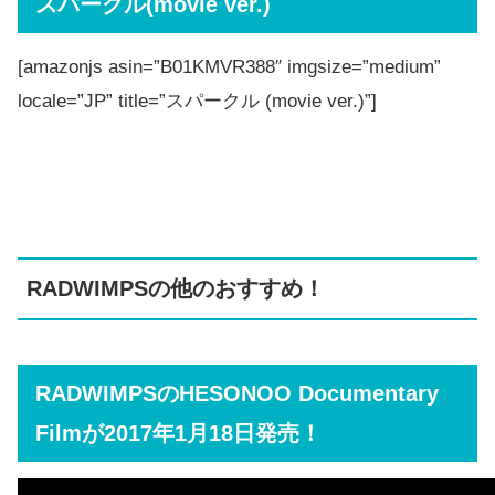
スパークル(movie ver.)
[amazonjs asin=”B01KMVR388″ imgsize=”medium”
locale=”JP” title=”スパークル (movie ver.)”]
RADWIMPSの他のおすすめ！
RADWIMPSのHESONOO Documentary
Filmが2017年1月18日発売！