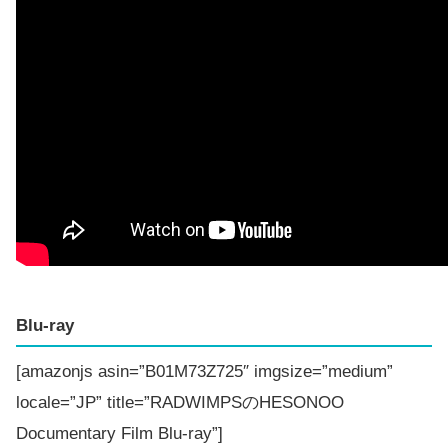
Blu-ray
[amazonjs asin=”B01M73Z725″ imgsize=”medium”
locale=”JP” title=”RADWIMPSのHESONOO
Documentary Film Blu-ray”]