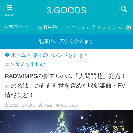
3.GOODS
MENU
在宅ワーク
お家生活
ソーシャルディスタンス
記事内に広告を含みます
ホーム
令和のトレンドを追う
エンタメを楽しむ
RADWIMPSの新アルバム「人間開花」発売！
君の名は。の前前前世を含めた収録楽曲・PV
情報など！
2021年1月10日
3 min
620
views