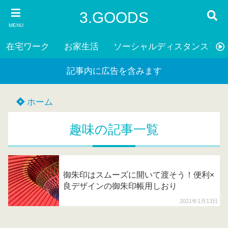
3.GOODS
MENU
在宅ワーク
お家生活
ソーシャルディスタンス
記事内に広告を含みます
ホーム
趣味の記事一覧
御朱印はスムーズに開いて渡そう！便利×
良デザインの御朱印帳用しおり
2021年1月13日