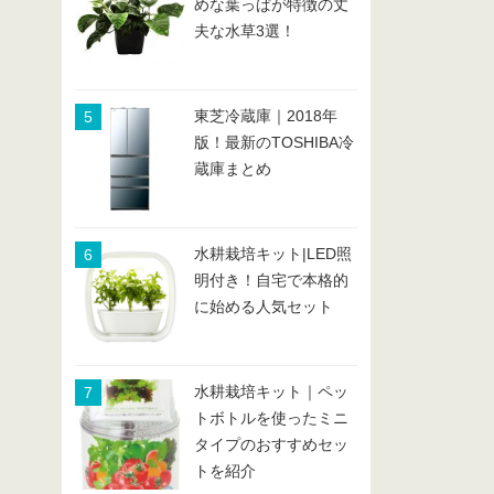
めな葉っぱが特徴の丈
夫な水草3選！
東芝冷蔵庫｜2018年
版！最新のTOSHIBA冷
蔵庫まとめ
水耕栽培キット|LED照
明付き！自宅で本格的
に始める人気セット
水耕栽培キット｜ペッ
トボトルを使ったミニ
タイプのおすすめセッ
トを紹介