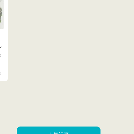
ル
め
0