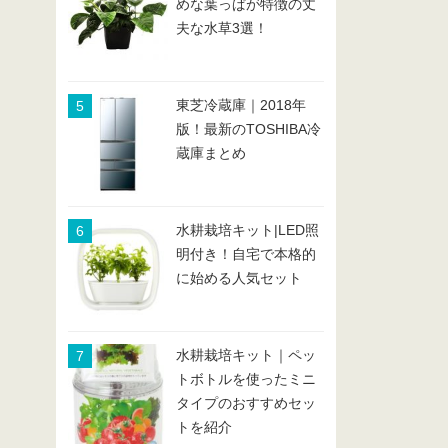
めな葉っぱが特徴の丈
夫な水草3選！
東芝冷蔵庫｜2018年
版！最新のTOSHIBA冷
蔵庫まとめ
水耕栽培キット|LED照
明付き！自宅で本格的
に始める人気セット
水耕栽培キット｜ペッ
トボトルを使ったミニ
タイプのおすすめセッ
トを紹介